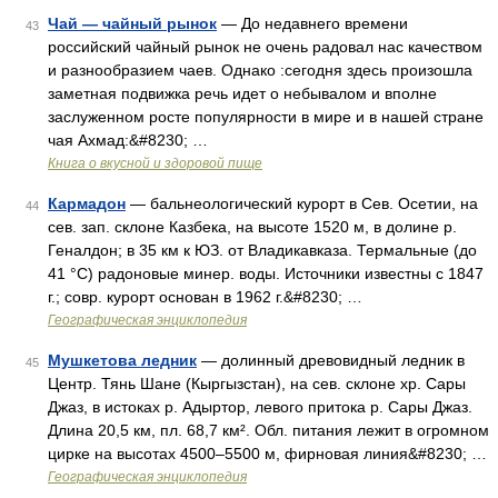
Чай — чайный рынок
— До недавнего времени
43
российский чайный рынок не очень радовал нас качеством
и разнообразием чаев. Однако :сегодня здесь произошла
заметная подвижка речь идет о небывалом и вполне
заслуженном росте популярности в мире и в нашей стране
чая Ахмад:&#8230; …
Книга о вкусной и здоровой пище
Кармадон
— бальнеологический курорт в Сев. Осетии, на
44
сев. зап. склоне Казбека, на высоте 1520 м, в долине р.
Геналдон; в 35 км к ЮЗ. от Владикавказа. Термальные (до
41 °С) радоновые минер. воды. Источники известны с 1847
г.; совр. курорт основан в 1962 г.&#8230; …
Географическая энциклопедия
Мушкетова ледник
— долинный древовидный ледник в
45
Центр. Тянь Шане (Кыргызстан), на сев. склоне хр. Сары
Джаз, в истоках р. Адыртор, левого притока р. Сары Джаз.
Длина 20,5 км, пл. 68,7 км². Обл. питания лежит в огромном
цирке на высотах 4500–5500 м, фирновая линия&#8230; …
Географическая энциклопедия