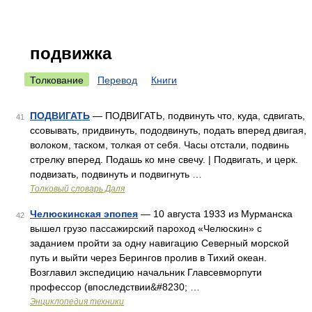
подвижка
Толкование
Перевод
Книги
ПОДВИГАТЬ
— ПОДВИГАТЬ, подвинуть что, куда, сдвигать,
41
ссовывать, придвинуть, пододвинуть, подать вперед двигая,
волоком, таском, толкая от себя. Часы отстали, подвинь
стрелку вперед. Подашь ко мне свечу. | Подвигать, и церк.
подвизать, подвинуть и подвигнуть …
Толковый словарь Даля
Челюскинская эпопея
— 10 августа 1933 из Мурманска
42
вышел грузо пассажирский пароход «Челюскин» с
заданием пройти за одну навигацию Северный морской
путь и выйти через Берингов пролив в Тихий океан.
Возглавил экспедицию начальник Главсевморпути
профессор (впоследствии&#8230; …
Энциклопедия техники