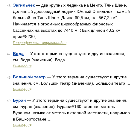
Энгильчек
— два крупных ледника на Центр. Тянь Шане.
46
Долинный древовидный ледник Южный Энгильчек – самый
большой на Тянь Шане. Длина 60,5 км, пл. 567,2 км².
Начинается в огромных циркообразных фирновых
бассейнах на высотах до 7440 м. Язык длиной 43,2 км
при&#8230; …
Географическая энциклопедия
Вода
— У этого термина существуют и другие значения,
47
см. Вода (значения). Вода …
Википедия
Большой театр
— У этого термина существуют и другие
48
значения, см. Большой театр (значения). Большой театр …
Википедия
Буран
— У этого термина существуют и другие значения,
49
см. Буран (значения). Буран&#160; степная метель.
Бураном называют метель в степной местности, например
в Башкортостане …
Википедия